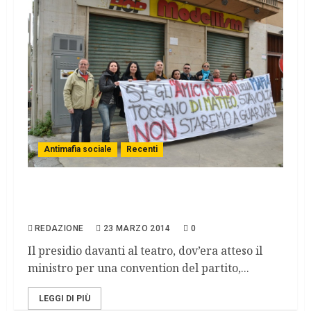
Antimafia sociale
Recenti
Alfano a Palermo. Ad attenderlo, ancora
una volta, la Scorta civica
REDAZIONE
23 MARZO 2014
0
Il presidio davanti al teatro, dov’era atteso il
ministro per una convention del partito,...
LEGGI DI PIÙ