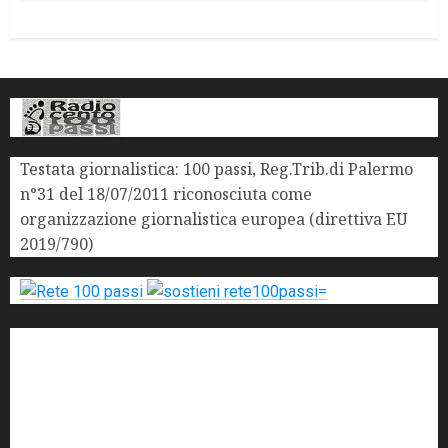
Testata giornalistica: 100 passi, Reg.Trib.di Palermo
n°31 del 18/07/2011 riconosciuta come
organizzazione giornalistica europea (direttiva EU
2019/790)
'ndrangheta
antimafia
ARS
Arte
Berlusconi
calabria
carabinieri
corruzione
Cosa Nostra
Crisi
Crocetta