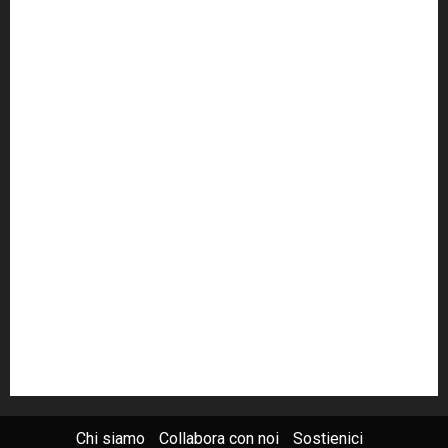
cult
cultura
Dia
Elezioni
Europa
forza italia
giovanni falcone
governo
Grillo
istat
Italia
legalità
Libera
m5s
Mafia
MPA
Palermo
Paolo Borsellino
PD
Peppino Impastato
politica
Putin
radio 100 passi
radio100passi
Renzi
rete100passi
Rom
Roma
russia
Sicilia
SIS
Trattativa Stato-mafia
ucraina
USA
Chi siamo
Collabora con noi
Sostienici