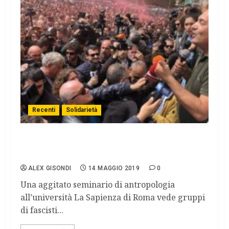
Recenti
Solidarietà
Mimmo Lucano Sindaco di tutti, a ‘La
Sapienza’ di Roma.
ALEX GISONDI
14 MAGGIO 2019
0
Una aggitato seminario di antropologia
all’università La Sapienza di Roma vede gruppi
di fascisti...