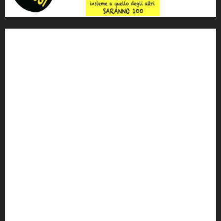
'ndrangheta
antimafia
ARS
Arte
Berlusconi
calabria
carabinieri
corruzione
Cosa Nostra
Crisi
Crocetta
cult
cultura
Dia
Elezioni
Europa
forza italia
giovanni falcone
governo
Grillo
istat
Italia
legalità
Libera
m5s
Mafia
MPA
Palermo
Paolo Borsellino
PD
Peppino Impastato
politica
Putin
radio 100 passi