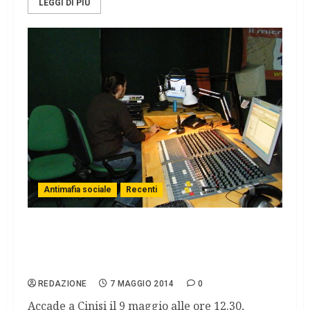
LEGGI DI PIÙ
Antimafia sociale
Recenti
Peppino Impastato, Radio 100 passi
trasmette dalla casa confiscata del boss,
Tano Seduto
REDAZIONE
7 MAGGIO 2014
0
Accade a Cinisi il 9 maggio alle ore 12.30,