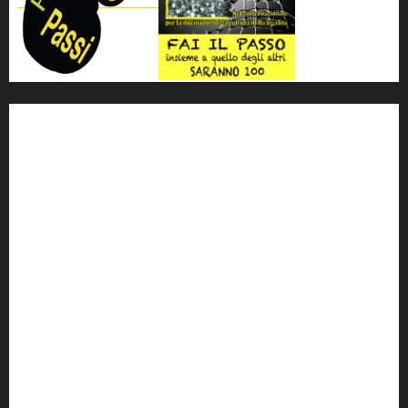
'ndrangheta
antimafia
ARS
Arte
Berlusconi
calabria
carabinieri
corruzione
Cosa Nostra
Crisi
Crocetta
cult
cultura
Dia
Elezioni
Europa
forza italia
giovanni falcone
governo
Grillo
istat
Italia
legalità
Libera
m5s
Mafia
MPA
Palermo
Paolo Borsellino
PD
Peppino Impastato