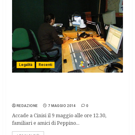
Legalità
Recenti
Peppino Impastato, Radio 100 passi
trasmette dalla casa confiscata del boss,
Tano Seduto
REDAZIONE
7 MAGGIO 2014
0
Accade a Cinisi il 9 maggio alle ore 12.30,
familiari e amici di Peppino...