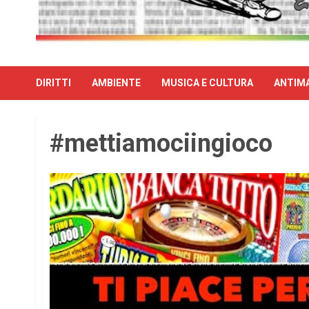
DIRITTI
AMBIENTE
MUSICA E CULTURA
ANTIMA
#mettiamociingioco