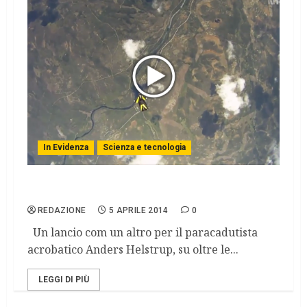
In Evidenza
Scienza e tecnologia
Meteorite sfiora paracadutista Norvegese
REDAZIONE
5 APRILE 2014
0
Un lancio com un altro per il paracadutista
acrobatico Anders Helstrup, su oltre le...
LEGGI DI PIÙ