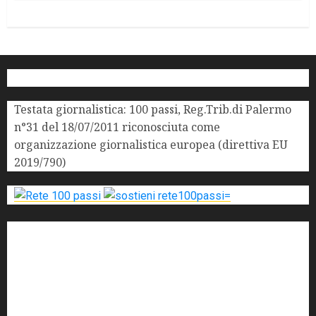
Testata giornalistica: 100 passi, Reg.Trib.di Palermo
n°31 del 18/07/2011 riconosciuta come
organizzazione giornalistica europea (direttiva EU
2019/790)
'ndrangheta
antimafia
ARS
Arte
Berlusconi
calabria
carabinieri
corruzione
Cosa Nostra
Crisi
Crocetta