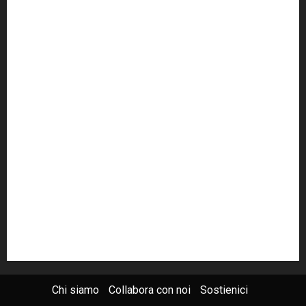
cult
cultura
Dia
Elezioni
Europa
forza italia
giovanni falcone
governo
Grillo
istat
Italia
legalità
Libera
m5s
Mafia
MPA
Palermo
Paolo Borsellino
PD
Peppino Impastato
politica
Putin
radio 100 passi
radio100passi
Renzi
rete100passi
Rom
Roma
russia
Sicilia
SIS
Trattativa Stato-mafia
ucraina
USA
Chi siamo
Collabora con noi
Sostienici