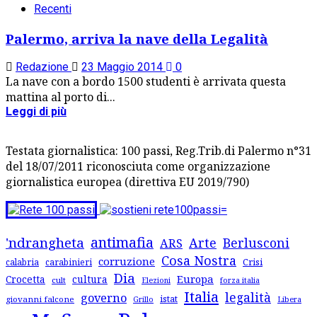
Recenti
Palermo, arriva la nave della Legalità
Redazione
23 Maggio 2014
0
La nave con a bordo 1500 studenti è arrivata questa
mattina al porto di...
Leggi di più
Testata giornalistica: 100 passi, Reg.Trib.di Palermo n°31
del 18/07/2011 riconosciuta come organizzazione
giornalistica europea (direttiva EU 2019/790)
antimafia
'ndrangheta
Arte
Berlusconi
ARS
Cosa Nostra
corruzione
Crisi
calabria
carabinieri
Dia
Europa
Crocetta
cultura
cult
forza italia
Elezioni
Italia
legalità
governo
istat
giovanni falcone
Libera
Grillo