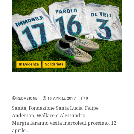
In Evidenza
Solidarietà
Scende in campo la Lazio per i bambini
ricoverati.
REDAZIONE
10 APRILE 2017
0
Sanità, Fondazione Santa Lucia. Felipe
Anderson, Wallace e Alessandro
Murgia faranno visita mercoledì prossimo, 12
aprile...