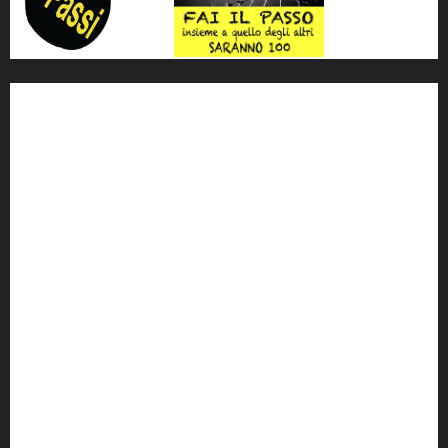
'ndrangheta
antimafia
ARS
Arte
Berlusconi
calabria
carabinieri
corruzione
Cosa Nostra
Crisi
Crocetta
cult
cultura
Dia
Elezioni
Europa
forza italia
giovanni falcone
governo
Grillo
istat
Italia
legalità
Libera
m5s
Mafia
MPA
Palermo
Paolo Borsellino
PD
Peppino Impastato