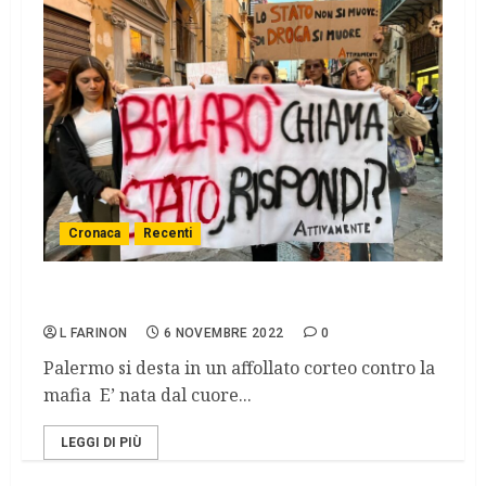
Cronaca
Recenti
Ballarò contro il narcotraffico e lo spaccio
L FARINON
6 NOVEMBRE 2022
0
Palermo si desta in un affollato corteo contro la
mafia E’ nata dal cuore...
LEGGI DI PIÙ