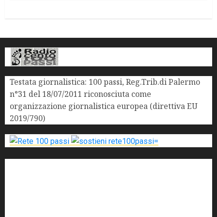
Testata giornalistica: 100 passi, Reg.Trib.di Palermo
n°31 del 18/07/2011 riconosciuta come
organizzazione giornalistica europea (direttiva EU
2019/790)
'ndrangheta
antimafia
ARS
Arte
Berlusconi
calabria
carabinieri
corruzione
Cosa Nostra
Crisi
Crocetta