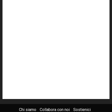
cult
cultura
Dia
Elezioni
Europa
forza italia
giovanni falcone
governo
Grillo
istat
Italia
legalità
Libera
m5s
Mafia
MPA
Palermo
Paolo Borsellino
PD
Peppino Impastato
politica
Putin
radio 100 passi
radio100passi
Renzi
rete100passi
Rom
Roma
russia
Sicilia
SIS
Trattativa Stato-mafia
ucraina
USA
Chi siamo
Collabora con noi
Sostienici