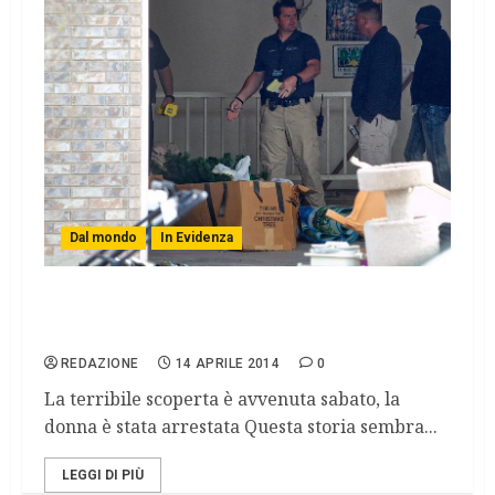
Dal mondo
In Evidenza
Orrore in Utah, uccideva i figli neonati e li
nascondeva in casa
REDAZIONE
14 APRILE 2014
0
La terribile scoperta è avvenuta sabato, la
donna è stata arrestata Questa storia sembra...
LEGGI DI PIÙ