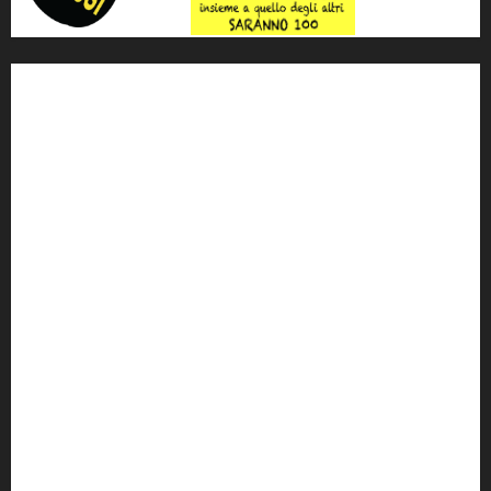
'ndrangheta
antimafia
ARS
Arte
Berlusconi
calabria
carabinieri
corruzione
Cosa Nostra
Crisi
Crocetta
cult
cultura
Dia
Elezioni
Europa
forza italia
giovanni falcone
governo
Grillo
istat
Italia
legalità
Libera
m5s
Mafia
MPA
Palermo
Paolo Borsellino
PD
Peppino Impastato
politica
Putin
radio 100 passi