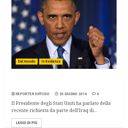
Dal mondo
In Evidenza
Iraq, Obama: «Non manderemo le nostre
truppe. Ma pronti ad azioni mirate»
REPORTER DIFFUSO
20 GIUGNO 2014
0
Il Presidente degli Stati Uniti ha parlato della
recente richiesta da parte dell’Iraq di...
LEGGI DI PIÙ