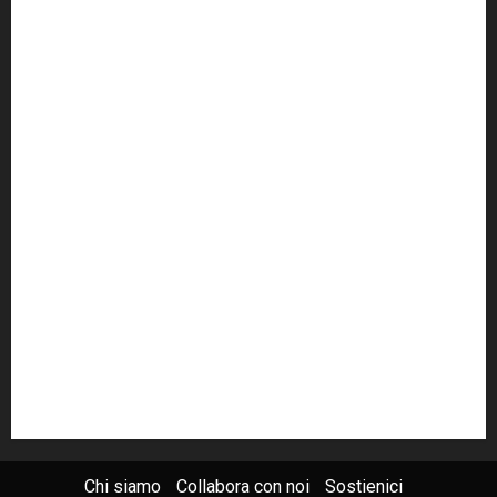
cult
cultura
Dia
Elezioni
Europa
forza italia
giovanni falcone
governo
Grillo
istat
Italia
legalità
Libera
m5s
Mafia
MPA
Palermo
Paolo Borsellino
PD
Peppino Impastato
politica
Putin
radio 100 passi
radio100passi
Renzi
rete100passi
Rom
Roma
russia
Sicilia
SIS
Trattativa Stato-mafia
ucraina
USA
Chi siamo
Collabora con noi
Sostienici