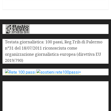
Testata giornalistica: 100 passi, Reg.Trib.di Palermo
n°31 del 18/07/2011 riconosciuta come
organizzazione giornalistica europea (direttiva EU
2019/790)
'ndrangheta
antimafia
ARS
Arte
Berlusconi
calabria
carabinieri
corruzione
Cosa Nostra
Crisi
Crocetta