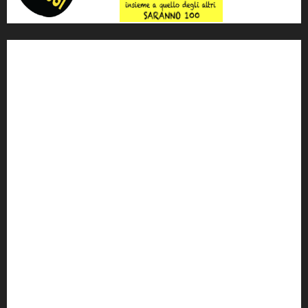
'ndrangheta
antimafia
ARS
Arte
Berlusconi
calabria
carabinieri
corruzione
Cosa Nostra
Crisi
Crocetta
cult
cultura
Dia
Elezioni
Europa
forza italia
giovanni falcone
governo
Grillo
istat
Italia
legalità
Libera
m5s
Mafia
MPA
Palermo
Paolo Borsellino
PD
Peppino Impastato
politica
Putin
radio 100 passi