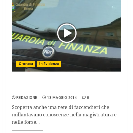
Cronaca
In Evidenza
Truffa – Sequestrati immobili al
faccendiere romano P.O.
REDAZIONE
13 MAGGIO 2014
0
Scoperta anche una rete di faccendieri che
millantavano conoscenze nella magistratura e
nelle forze...