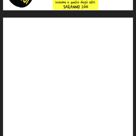
'ndrangheta
antimafia
ARS
Arte
Berlusconi
calabria
carabinieri
corruzione
Cosa Nostra
Crisi
Crocetta
cult
cultura
Dia
Elezioni
Europa
forza italia
giovanni falcone
governo
Grillo
istat
Italia
legalità
Libera
m5s
Mafia
MPA
Palermo
Paolo Borsellino
PD
Peppino Impastato
politica
Putin
radio 100 passi