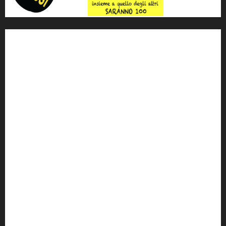
'ndrangheta
antimafia
ARS
Arte
Berlusconi
calabria
carabinieri
corruzione
Cosa Nostra
Crisi
Crocetta
cult
cultura
Dia
Elezioni
Europa
forza italia
giovanni falcone
governo
Grillo
istat
Italia
legalità
Libera
m5s
Mafia
MPA
Palermo
Paolo Borsellino
PD
Peppino Impastato
politica
Putin
radio 100 passi