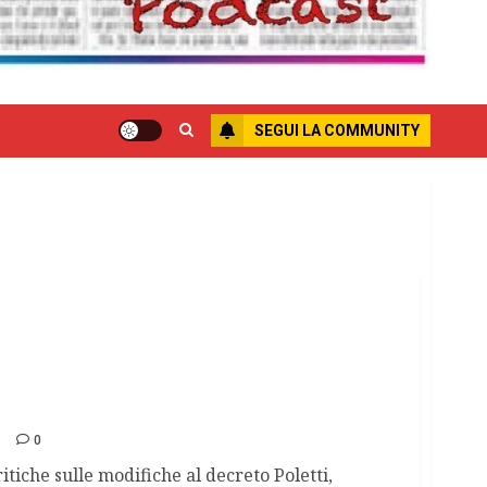
SEGUI LA COMMUNITY
nza in crisi
0
itiche sulle modifiche al decreto Poletti,