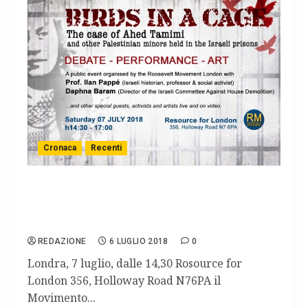
Cronaca
Recenti
Diritti umani, evento a Londra: “No ai
minori in gabbia in Israele come in
Messico”.
REDAZIONE
6 LUGLIO 2018
0
Londra, 7 luglio, dalle 14,30 Rosource for
London 356, Holloway Road N76PA il
Movimento...