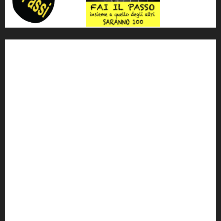
'ndrangheta
antimafia
ARS
Arte
Berlusconi
calabria
carabinieri
corruzione
Cosa Nostra
Crisi
Crocetta
cult
cultura
Dia
Elezioni
Europa
forza italia
giovanni falcone
governo
Grillo
istat
Italia
legalità
Libera
m5s
Mafia
MPA
Palermo
Paolo Borsellino
PD
Peppino Impastato
politica
Putin
radio 100 passi