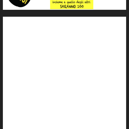
'ndrangheta
antimafia
ARS
Arte
Berlusconi
calabria
carabinieri
corruzione
Cosa Nostra
Crisi
Crocetta
cult
cultura
Dia
Elezioni
Europa
forza italia
giovanni falcone
governo
Grillo
istat
Italia
legalità
Libera
m5s
Mafia
MPA
Palermo
Paolo Borsellino
PD
Peppino Impastato
politica
Putin
radio 100 passi