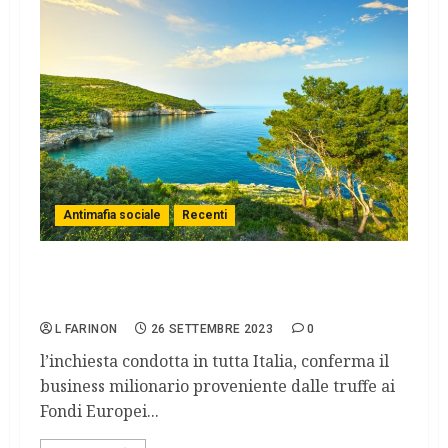
Antimafia sociale
Recenti
maxi operazione “transumanza”: colpita
mafia dei pascoli nel Gargano
L FARINON
26 SETTEMBRE 2023
0
l’inchiesta condotta in tutta Italia, conferma il
business milionario proveniente dalle truffe ai
Fondi Europei...