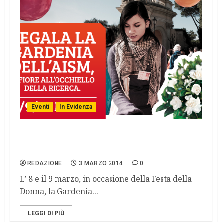
Eventi
In Evidenza
“DON(n)A la Gardenia”, la nuova campagna
dell’AISM
REDAZIONE
3 MARZO 2014
0
L’ 8 e il 9 marzo, in occasione della Festa della
Donna, la Gardenia...
LEGGI DI PIÙ