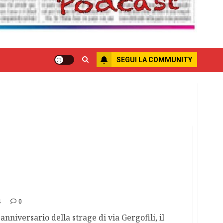
SEGUI LA COMMUNITY
a per le vittime della strage dei Gergofili
4
0
nniversario della strage di via Gergofili, il