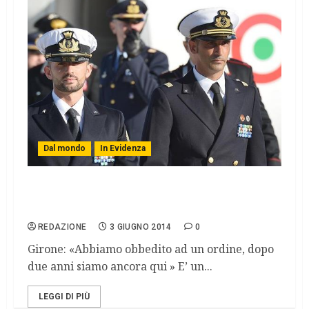
Dal mondo
In Evidenza
Marò, lo sfogo di Girone in diretta
streaming
REDAZIONE
3 GIUGNO 2014
0
Girone: «Abbiamo obbedito ad un ordine, dopo
due anni siamo ancora qui » E’ un...
LEGGI DI PIÙ