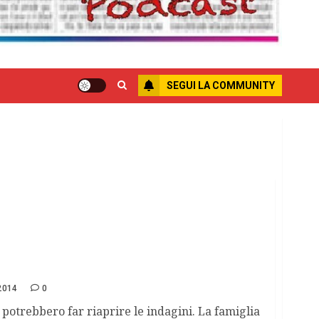
SEGUI LA COMMUNITY
e rivelazioni del pentito Setola
2014
0
 potrebbero far riaprire le indagini. La famiglia