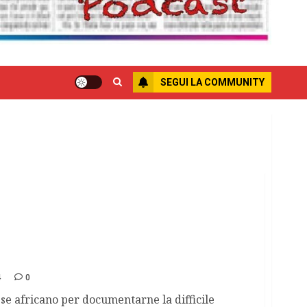
SEGUI LA COMMUNITY
, uccisa fotoreporter francese
4
0
ese africano per documentarne la difficile