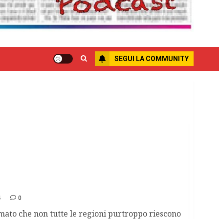
SEGUI LA COMMUNITY
e per le scuole
4
0
mato che non tutte le regioni purtroppo riescono