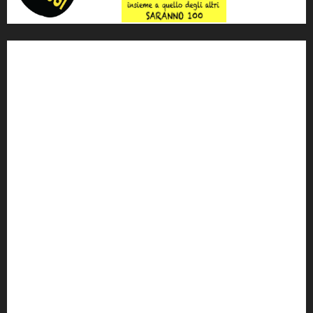
'ndrangheta
antimafia
ARS
Arte
Berlusconi
calabria
carabinieri
corruzione
Cosa Nostra
Crisi
Crocetta
cult
cultura
Dia
Elezioni
Europa
forza italia
giovanni falcone
governo
Grillo
istat
Italia
legalità
Libera
m5s
Mafia
MPA
Palermo
Paolo Borsellino
PD
Peppino Impastato
politica
Putin
radio 100 passi