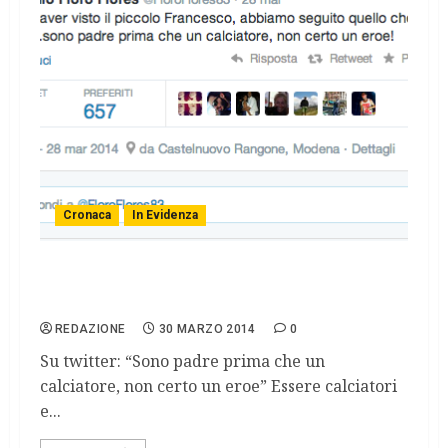
Cronaca
In Evidenza
Floro Flores adotterà il bambino trovato
nella Circumvesuviana
REDAZIONE
30 MARZO 2014
0
Su twitter: “Sono padre prima che un
calciatore, non certo un eroe” Essere calciatori
e...