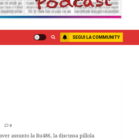
SEGUI LA COMMUNITY
so in Italia
0
er assunto la Ru486, la discussa pillola