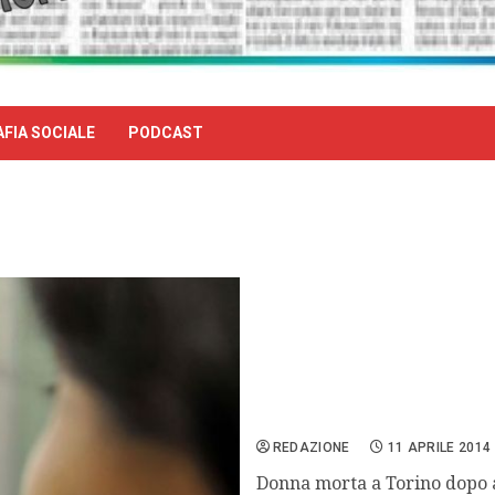
FIA SOCIALE
PODCAST
Ru486: primo caso di deces
REDAZIONE
11 APRILE 2014
Donna morta a Torino dopo av