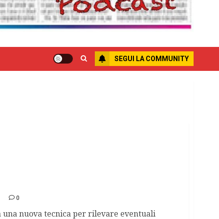
SEGUI LA COMMUNITY
la campagna promossa dal CoordDown
0
ta una nuova tecnica per rilevare eventuali