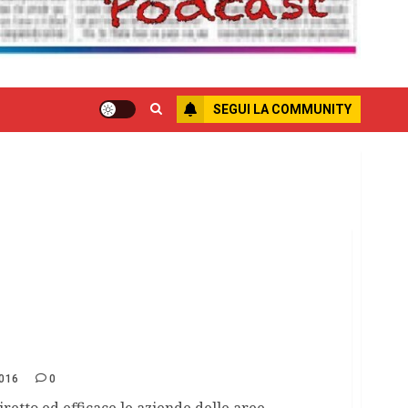
SEGUI LA COMMUNITY
chi in aiuto dei paesi colpiti dal sisma in
016
0