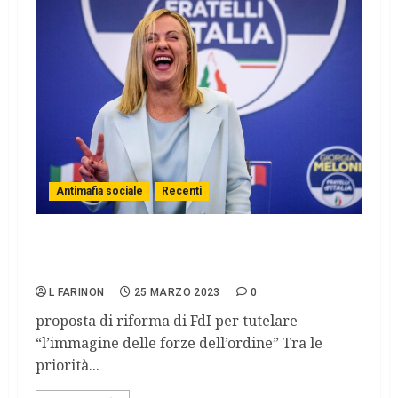
Antimafia sociale
Recenti
Abrogazione del reato di tortura, ridotto
ad aggravante comune
L FARINON
25 MARZO 2023
0
proposta di riforma di FdI per tutelare
“l’immagine delle forze dell’ordine” Tra le
priorità...