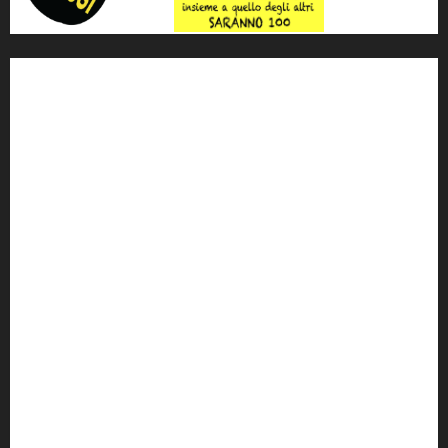
'ndrangheta
antimafia
ARS
Arte
Berlusconi
calabria
carabinieri
corruzione
Cosa Nostra
Crisi
Crocetta
cult
cultura
Dia
Elezioni
Europa
forza italia
giovanni falcone
governo
Grillo
istat
Italia
legalità
Libera
m5s
Mafia
MPA
Palermo
Paolo Borsellino
PD
Peppino Impastato
politica
Putin
radio 100 passi