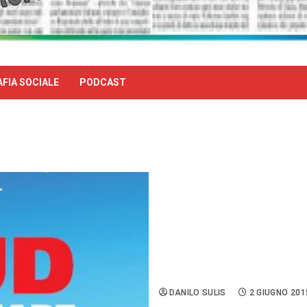
FIA SOCIALE
PODCAST
“Il Sud per rilanciare il 
partecipazione di Susanna
passi.
DANILO SULIS
2 GIUGNO 201