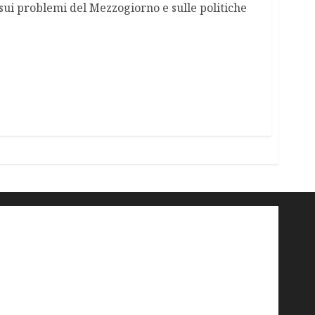
sui problemi del Mezzogiorno e sulle politiche
'ndrangheta
antimafia
ARS
Arte
Berlusconi
calabria
carabinieri
corruzione
Cosa Nostra
Crisi
Crocetta
cult
cultura
Dia
Elezioni
Europa