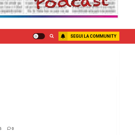
SEGUI LA COMMUNITY
Paese” 3 e 4 giugno a Palermo con la
 Camusso. Diretta non stop a Radio 100
5
0