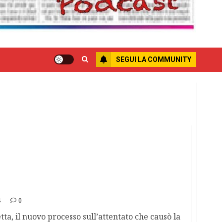
SEGUI LA COMMUNITY
giorno del 22° anniversario della strage
4
0
etta, il nuovo processo sull’attentato che causò la