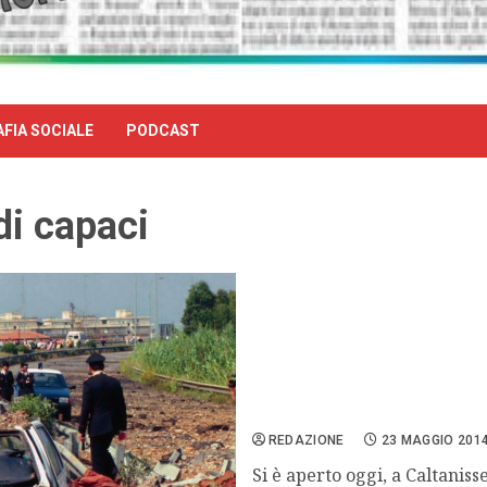
FIA SOCIALE
PODCAST
di capaci
Al via il “Capaci bis” nel 
REDAZIONE
23 MAGGIO 201
Si è aperto oggi, a Caltaniss