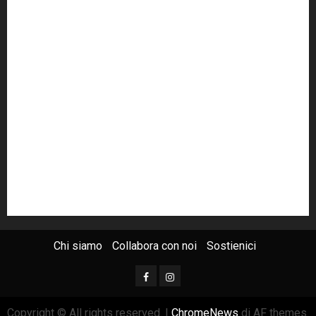
Grillo
istat
Italia
legalità
Libera
m5s
Mafia
MPA
Palermo
Paolo Borsellino
PD
Peppino Impastato
politica
Putin
radio 100 passi
radio100passi
Renzi
rete100passi
Rom
Roma
russia
Sicilia
SIS
Trattativa Stato-mafia
ucraina
USA
Chi siamo
Collabora con noi
Sostienici
Copyright © All rights reserved.
|
ChromeNews
di AF themes.