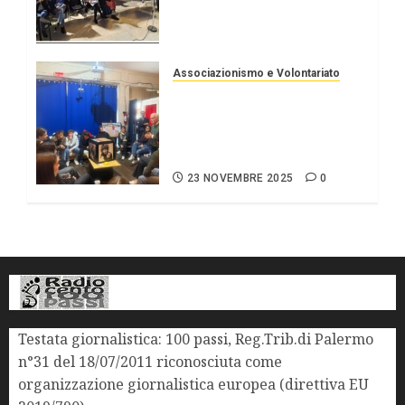
Cracolici (Antimafia) ‘Mi
vergogno per ritardi’
2 DICEMBRE 2025
0
Associazionismo e Volontariato
”Oltre le nuvole”, mostra
e incontro con studenti
Radio 100 Passi accanto ai
diritti dei minori
23 NOVEMBRE 2025
0
Testata giornalistica: 100 passi, Reg.Trib.di Palermo
n°31 del 18/07/2011 riconosciuta come
organizzazione giornalistica europea (direttiva EU