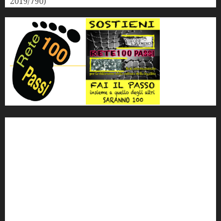
2019/790)
'ndrangheta
antimafia
ARS
Arte
Berlusconi
calabria
carabinieri
corruzione
Cosa Nostra
Crisi
Crocetta
cult
cultura
Dia
Elezioni
Europa
forza italia
giovanni falcone
governo