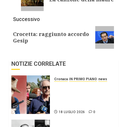
Successivo
Crocetta: raggiunto accordo
Gesip
NOTIZIE CORRELATE
Cronaca
IN PRIMO PIANO
news
Roggero: il pistolero
esige la grazia, citando
Mattarella interessatosi
allo “scafista”, Alaa Faraj.
18 LUGLIO 2026
0