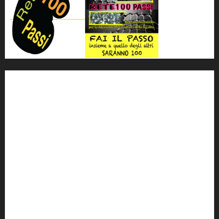
'ndrangheta
antimafia
ARS
Arte
Berlusconi
calabria
carabinieri
corruzione
Cosa Nostra
Crisi
Crocetta
cult
cultura
Dia
Elezioni
Europa
forza italia
giovanni falcone
governo
Grillo
istat
Italia
legalità
Libera
m5s
Mafia
MPA
Palermo