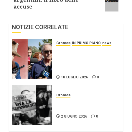
accuse
NOTIZIE CORRELATE
Cronaca
IN PRIMO PIANO
news
Roggero: il pistolero
esige la grazia, citando
Mattarella interessatosi
allo “scafista”, Alaa Faraj.
18 LUGLIO 2026
0
Cronaca
2 giugno Festa della
repubblica
2 GIUGNO 2026
0