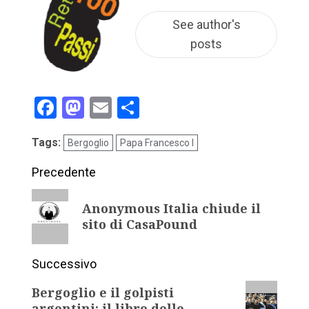
See author's
posts
Facebook
Mastodon
Email
Condividi
Tags:
Bergoglio
Papa Francesco I
Precedente
Anonymous Italia chiude il
sito di CasaPound
Successivo
Bergoglio e il golpisti
argentini: il libro delle