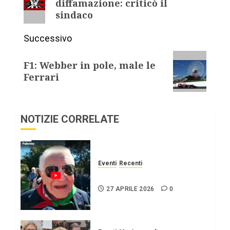
diffamazione: criticò il
sindaco
Successivo
F1: Webber in pole, male le
Ferrari
NOTIZIE CORRELATE
Eventi
Recenti
25 APRILE Palermo
27 APRILE 2026
0