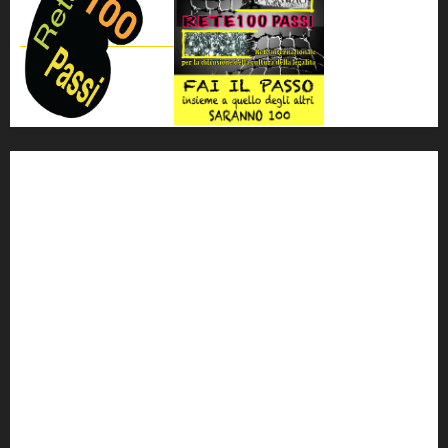
'ndrangheta
antimafia
ARS
Arte
Berlusconi
calabria
carabinieri
corruzione
Cosa Nostra
Crisi
Crocetta
cult
cultura
Dia
Elezioni
Europa
forza italia
giovanni falcone
governo
Grillo
istat
Italia
legalità
Libera
m5s
Mafia
MPA
Palermo