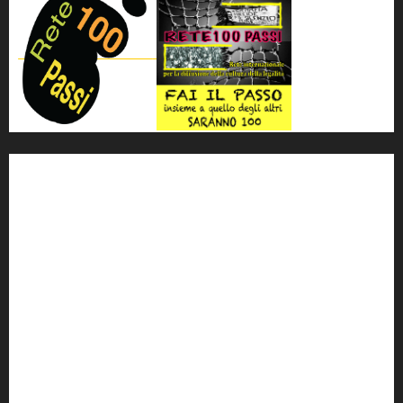
'ndrangheta
antimafia
ARS
Arte
Berlusconi
calabria
carabinieri
corruzione
Cosa Nostra
Crisi
Crocetta
cult
cultura
Dia
Elezioni
Europa
forza italia
giovanni falcone
governo
Grillo
istat
Italia
legalità
Libera