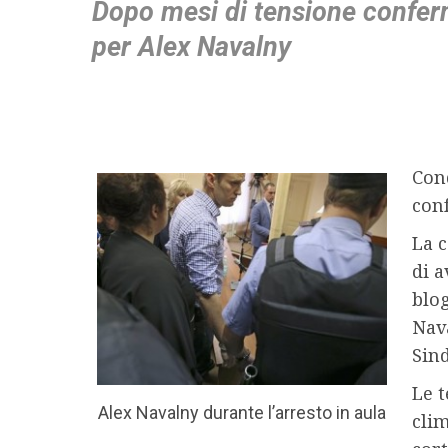
Dopo mesi di tensione confer
per Alex Navalny
Cond
con
La 
di a
blog
Nava
Sin
Le t
Alex Navalny durante l’arresto in aula
clim