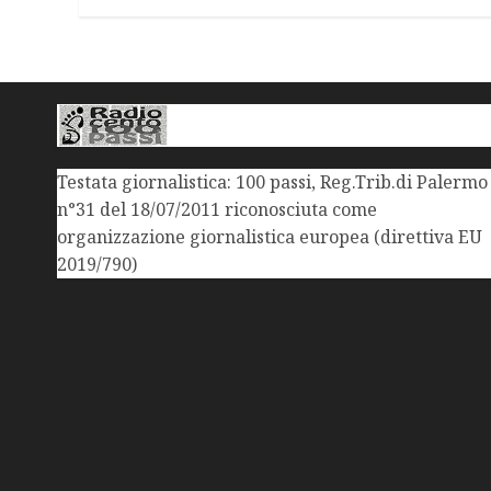
Testata giornalistica: 100 passi, Reg.Trib.di Palermo
n°31 del 18/07/2011 riconosciuta come
organizzazione giornalistica europea (direttiva EU
2019/790)