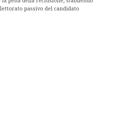
 la pena della reclusione, stabilendo
elettorato passivo del candidato