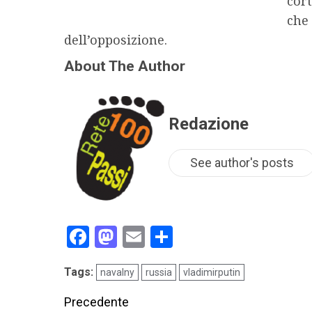
cort
che 
dell’opposizione.
About The Author
Redazione
See author's posts
Facebook
Mastodon
Email
Condividi
Tags:
navalny
russia
vladimirputin
Precedente