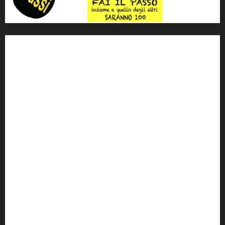
'ndrangheta
antimafia
ARS
Arte
Berlusconi
calabria
carabinieri
corruzione
Cosa Nostra
Crisi
Crocetta
cult
cultura
Dia
Elezioni
Europa
forza italia
giovanni falcone
governo
Grillo
istat
Italia
legalità
Libera
m5s
Mafia
MPA
Palermo
Paolo Borsellino
PD
Peppino Impastato
politica
Putin
radio 100 passi