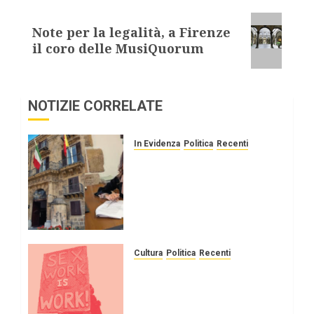
Note per la legalità, a Firenze
il coro delle MusiQuorum
NOTIZIE CORRELATE
In Evidenza
Politica
Recenti
FEMMINICIDI In SICILIA.
Schillaci (M5S): “Norma
decaduta, presenterò
emendamento a legge su
vittime mafia”
16 GENNAIO 2026
0
Cultura
Politica
Recenti
Giornata contro la
violenza sui sex workers/
Covre, ”Il lavoro sessuale