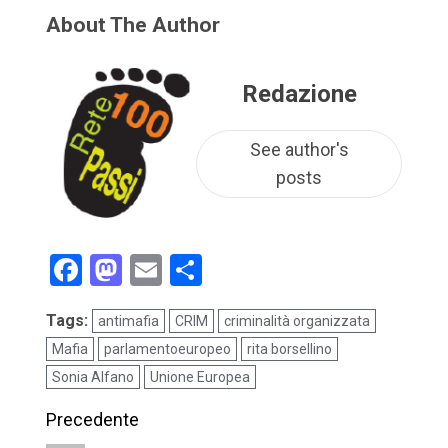
About The Author
Redazione
See author's
posts
Facebook
Mastodon
Email
Condividi
Tags:
antimafia
CRIM
criminalità organizzata
Mafia
parlamentoeuropeo
rita borsellino
Sonia Alfano
Unione Europea
Precedente