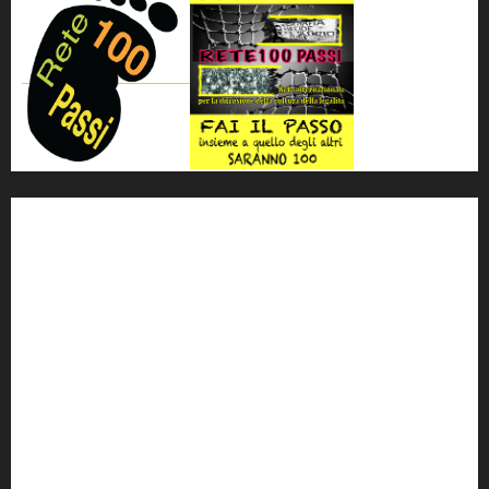
'ndrangheta
antimafia
ARS
Arte
Berlusconi
calabria
carabinieri
corruzione
Cosa Nostra
Crisi
Crocetta
cult
cultura
Dia
Elezioni
Europa
forza italia
giovanni falcone
governo
Grillo
istat
Italia
legalità
Libera