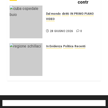
Dal mondo
diritti
IN PRIMO PIANO
VIDEO
IL SILENZIO SU CUBA
28 GIUGNO 2026
0
In Evidenza
Politica
Recenti
FEMMINICIDI In SICILIA.
Schillaci (M5S): “Norma
decaduta, presenterò
emendamento a legge su
vittime mafia”
16 GENNAIO 2026
0