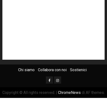
m5s
Mafia
MPA
Palermo
Paolo Borsellino
PD
Peppino Impastato
politica
Putin
radio 100 passi
radio100passi
Renzi
rete100passi
Rom
Roma
russia
Sicilia
SIS
Trattativa Stato-mafia
ucraina
USA
Chi siamo
Collabora con noi
Sostienici
Copyright © All rights reserved.
|
ChromeNews
di AF themes.