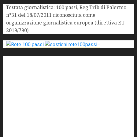
Testata giornalistica: 100 passi, Reg.Trib.di Palermo
n°31 del 18/07/2011 riconosciuta come
organizzazione giornalistica europea (direttiva EU
2019/790)
'ndrangheta
antimafia
ARS
Arte
Berlusconi
calabria
carabinieri
corruzione
Cosa Nostra
Crisi
Crocetta
cult
cultura
Dia
Elezioni
Europa
forza italia
giovanni falcone
governo
Grillo
istat
Italia
legalità
Libera