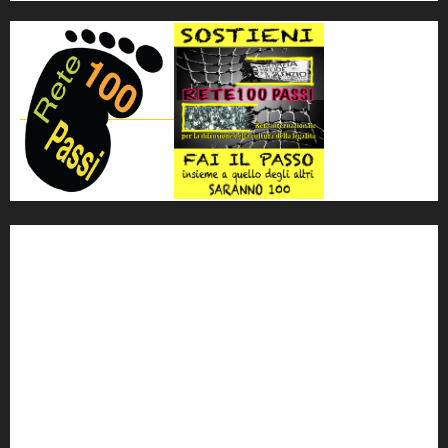
'ndrangheta
antimafia
ARS
Arte
Berlusconi
calabria
carabinieri
corruzione
Cosa Nostra
Crisi
Crocetta
cult
cultura
Dia
Elezioni
Europa
forza italia
giovanni falcone
governo