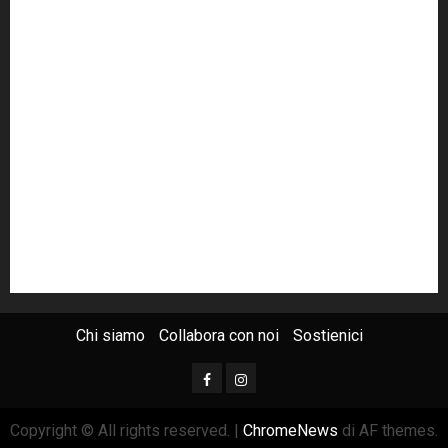
Grillo
istat
Italia
legalità
Libera
m5s
Mafia
MPA
Palermo
Paolo Borsellino
PD
Peppino Impastato
politica
Putin
radio 100 passi
radio100passi
Renzi
rete100passi
Rom
Roma
russia
Sicilia
SIS
Trattativa Stato-mafia
ucraina
USA
Chi siamo
Collabora con noi
Sostienici
Copyright © All rights reserved.
|
ChromeNews
di AF themes.