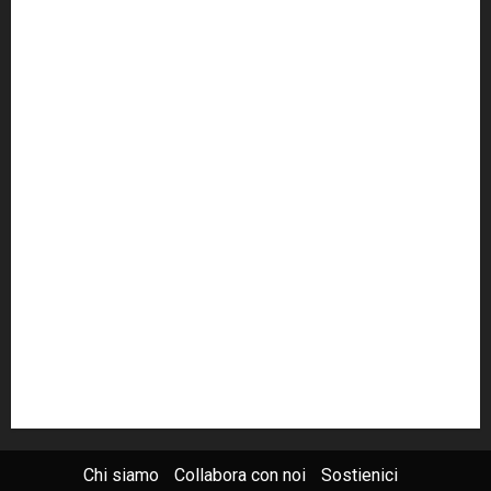
cult
cultura
Dia
Elezioni
Europa
forza italia
giovanni falcone
governo
Grillo
istat
Italia
legalità
Libera
m5s
Mafia
MPA
Palermo
Paolo Borsellino
PD
Peppino Impastato
politica
Putin
radio 100 passi
radio100passi
Renzi
rete100passi
Rom
Roma
russia
Sicilia
SIS
Trattativa Stato-mafia
ucraina
USA
Chi siamo
Collabora con noi
Sostienici