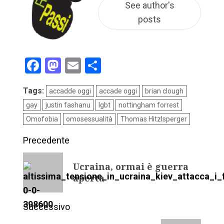
See author's
posts
Facebook
Mastodon
Email
Condividi
Tags:
accadde oggi
accade oggi
brian clough
gay
justin fashanu
lgbt
nottingham forrest
Omofobia
omosessualità
Thomas Hitzlsperger
Precedente
Ucraina, ormai è guerra
aperta
Successivo