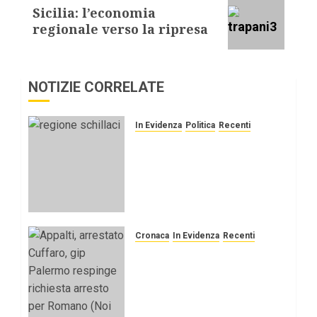
Sicilia: l’economia
regionale verso la ripresa
NOTIZIE CORRELATE
In Evidenza
Politica
Recenti
FEMMINICIDI In SICILIA.
Schillaci (M5S): “Norma
decaduta, presenterò
emendamento a legge su
vittime mafia”
16 GENNAIO 2026
0
Cronaca
In Evidenza
Recenti
Appalti, arrestato
Cuffaro, gip Palermo
respinge richiesta
arresto per Romano (Noi
Moderati)