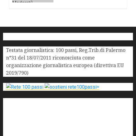
3 DICEMBRE 2025
0
Testata giornalistica: 100 passi, Reg.Trib.di Palermo
n°31 del 18/07/2011 riconosciuta come
organizzazione giornalistica europea (direttiva EU
2019/790)
'ndrangheta
antimafia
ARS
Arte
Berlusconi
calabria
carabinieri
corruzione
Cosa Nostra
Crisi
Crocetta