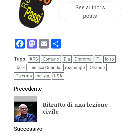
See author's
posts
Facebook
Mastodon
Email
Condividi
Tags:
ARS
Comune
Dia
Dramma
Fli
Io so
Italia
Leoluca Orlando
maltempo
Orlando
Palermo
polizia
USA
Precedente
Ritratto di una lezione
civile
Successivo