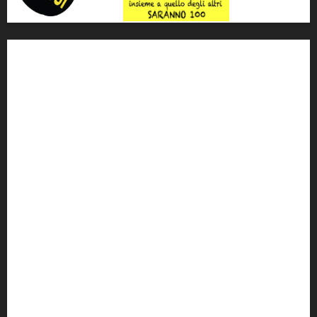
'ndrangheta
antimafia
ARS
Arte
Berlusconi
calabria
carabinieri
corruzione
Cosa Nostra
Crisi
Crocetta
cult
cultura
Dia
Elezioni
Europa
forza italia
giovanni falcone
governo
Grillo
istat
Italia
legalità
Libera
m5s
Mafia
MPA
Palermo
Paolo Borsellino
PD
Peppino Impastato
politica
Putin
radio 100 passi