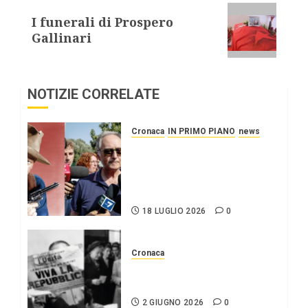
I funerali di Prospero
Gallinari
NOTIZIE CORRELATE
Cronaca
IN PRIMO PIANO
news
Roggero: il pistolero
esige la grazia, citando
Mattarella interessatosi
allo “scafista”, Alaa Faraj.
18 LUGLIO 2026
0
Cronaca
2 giugno Festa della
repubblica
2 GIUGNO 2026
0