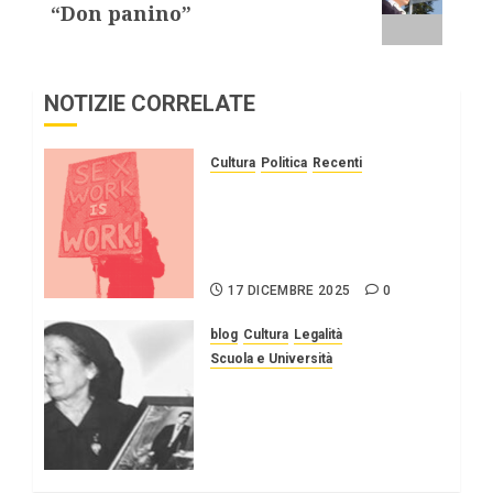
“Don panino”
NOTIZIE CORRELATE
Cultura
Politica
Recenti
Giornata contro la
violenza sui sex workers/
Covre, ”Il lavoro sessuale
va depenalizzato”
17 DICEMBRE 2025
0
blog
Cultura
Legalità
Scuola e Università
Torrenova (Me), alla
deputata Stefania Ascari
(M5S) il Premio antimafia
”Francesca Serio”
1 DICEMBRE 2025
0