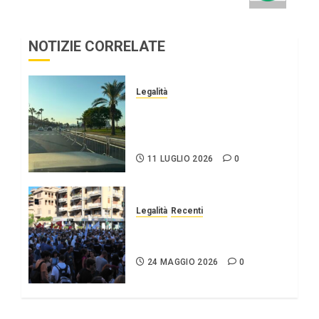
NOTIZIE CORRELATE
Legalità
Che la santuzza protegga
ancora una volta i
palermitani.
11 LUGLIO 2026
0
Legalità
Recenti
Commemorazioni falcone
23 maggio.
24 MAGGIO 2026
0