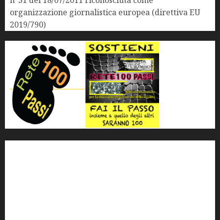
n°31 del 18/07/2011 riconosciuta come
organizzazione giornalistica europea (direttiva EU
2019/790)
'ndrangheta
antimafia
ARS
Arte
Berlusconi
calabria
carabinieri
corruzione
Cosa Nostra
Crisi
Crocetta
cult
cultura
Dia
Elezioni
Europa