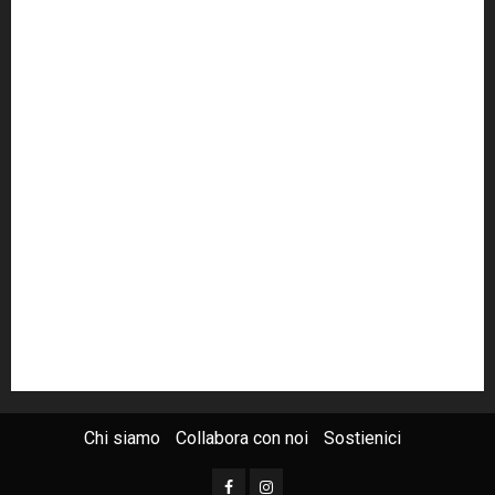
forza italia
giovanni falcone
governo
Grillo
istat
Italia
legalità
Libera
m5s
Mafia
MPA
Palermo
Paolo Borsellino
PD
Peppino Impastato
politica
Putin
radio 100 passi
radio100passi
Renzi
rete100passi
Rom
Roma
russia
Sicilia
SIS
Trattativa Stato-mafia
ucraina
USA
Chi siamo
Collabora con noi
Sostienici