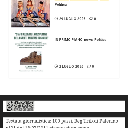
Politica
UN PO’ PIÙ A SINISTRA
29 LUGLIO 2026
0
IN PRIMO PIANO
news
Politica
Stato dell’arte e
prospettive della salute
mentale in Sicilia.
2 LUGLIO 2026
0
Testata giornalistica: 100 passi, Reg.Trib.di Palermo