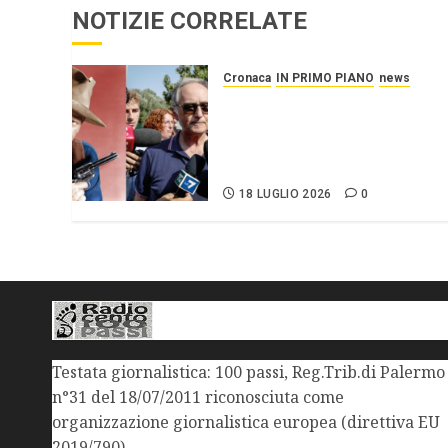
NOTIZIE CORRELATE
Cronaca
IN PRIMO PIANO
news
Roggero: il pistolero esige
la grazia, citando
Mattarella interessatosi
allo “scafista”, Alaa Faraj.
18 LUGLIO 2026
0
Testata giornalistica: 100 passi, Reg.Trib.di Palermo
n°31 del 18/07/2011 riconosciuta come
organizzazione giornalistica europea (direttiva EU
2019/790)