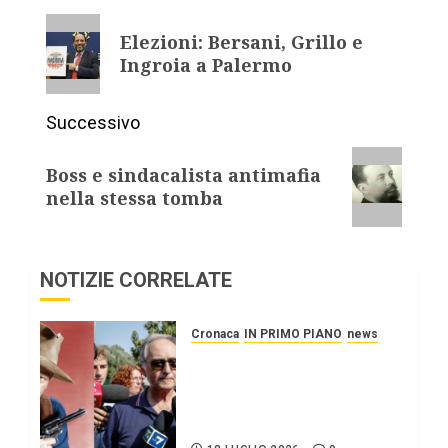
Elezioni: Bersani, Grillo e
Ingroia a Palermo
Successivo
Boss e sindacalista antimafia
nella stessa tomba
NOTIZIE CORRELATE
Cronaca
IN PRIMO PIANO
news
Roggero: il pistolero
esige la grazia, citando
Mattarella interessatosi
allo “scafista”, Alaa Faraj.