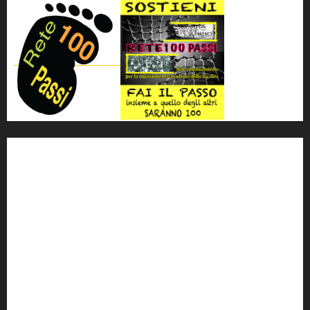
'ndrangheta
antimafia
ARS
Arte
Berlusconi
calabria
carabinieri
corruzione
Cosa Nostra
Crisi
Crocetta
cult
cultura
Dia
Elezioni
Europa
forza italia
giovanni falcone
governo
Grillo
istat
Italia
legalità
Libera